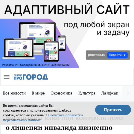
Все новости
В мире
Экономика
Культура
Лайфхак
Здор
Во время посещения сайта Вы
Принять
соглашаетесь с использованием файлов
cookie, которые указаны в
Политике обработки
Бастрыкин взял под контроль дело
персональных данных
.
о лишении инвалида жизненно