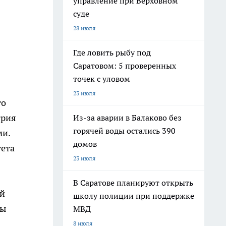
управление при Верховном
суде
28 июля
Где ловить рыбу под
Саратовом: 5 проверенных
точек с уловом
23 июля
го
трия
Из-за аварии в Балаково без
горячей воды остались 390
ми.
домов
тета
23 июля
В Саратове планируют открыть
ой
школу полиции при поддержке
ты
МВД
8 июля