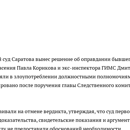
й суд Саратова вынес решение об оправдании бывше
асения Павла Корикова и экс-инспектора ГИМС Дми
няли в злоупотреблении должностными полномочия
ровано после поручения главы Следственного коми
ивали на отмене вердикта, утверждая, что суд перв
оказательства, свидетельские показания и аргумен
уду не предоставили обоснований необходимости