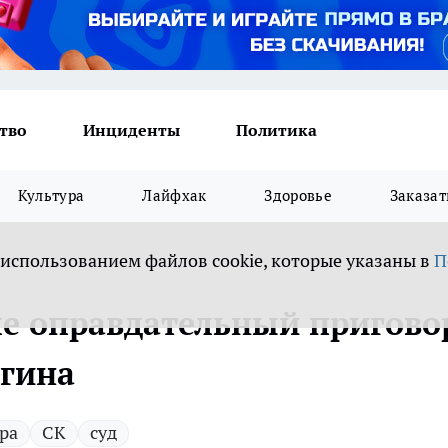
тво
Инциденты
Политика
Культура
Лайфхак
Здоровье
Заказат
 использованием файлов cookie, которые указаны в
П
иле оправдательный пригово
ргина
ра
СК
суд