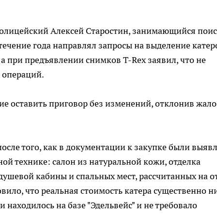
 полицейский Алексей Старостин, занимающийся пои
 течение года направлял запросы на выделение катер
, а при предъявлении снимков T-Rex заявил, что не
х операций.
ие оставить приговор без изменений, отклонив жало
после того, как в документации к закупке были выяв
ой технике: салон из натуральной кожи, отделка
душевой кабины и спальных мест, рассчитанных на о
овило, что реальная стоимость катера существенно н
и находилось на базе "Эдельвейс" и не требовало