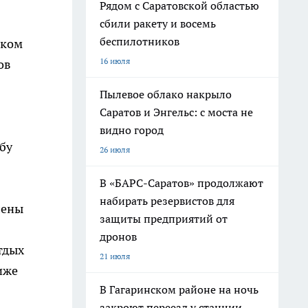
Рядом с Саратовской областью
сбили ракету и восемь
беспилотников
ском
16 июля
ов
Пылевое облако накрыло
Саратов и Энгельс: с моста не
видно город
бу
26 июля
В «БАРС-Саратов» продолжают
набирать резервистов для
лены
защиты предприятий от
дронов
тдых
21 июля
иже
В Гагаринском районе на ночь
закроют переезд у станции