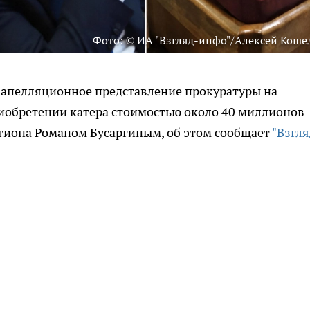
Фото: © ИА "Взгляд-инфо"/Алексей Коше
л апелляционное представление прокуратуры на
риобретении катера стоимостью около 40 миллионов
егиона Романом Бусаргиным, об этом сообщает
"Взгля