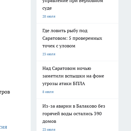
управление при Верховном
суде
28 июля
Где ловить рыбу под
Саратовом: 5 проверенных
точек с уловом
23 июля
Над Саратовом ночью
заметили вспышки на фоне
угрозы атаки БПЛА
тров
8 июля
Из-за аварии в Балаково без
горячей воды остались 390
домов
сия
23 июля