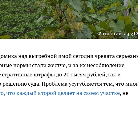
Фото с сайта pg12
домика над выгребной ямой сегодня чревата серьез
ные нормы стали жестче, и за их несоблюдение
истративные штрафы до 20 тысяч рублей, так и
решению суда. Проблема усугубляется тем, что мно
, что каждый второй делает на своем участке
, не
.