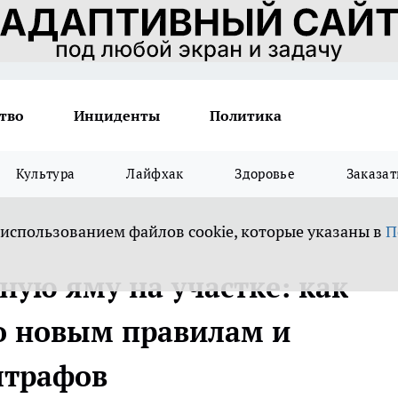
тво
Инциденты
Политика
Культура
Лайфхак
Здоровье
Заказат
 использованием файлов cookie, которые указаны в
П
ную яму на участке: как
по новым правилам и
штрафов