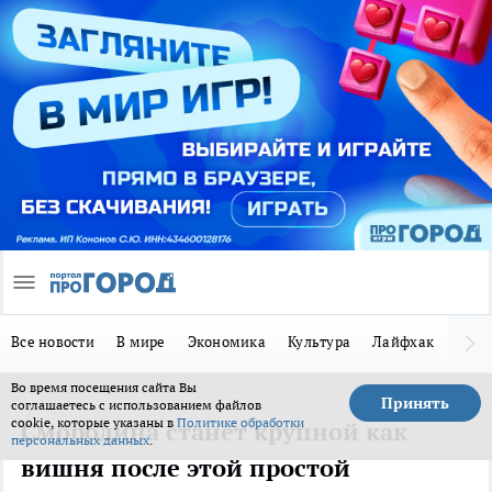
Все новости
В мире
Экономика
Культура
Лайфхак
Здор
Во время посещения сайта Вы
Принять
соглашаетесь с использованием файлов
cookie, которые указаны в
Политике обработки
Смородина станет крупной как
персональных данных
.
вишня после этой простой