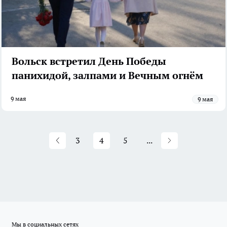
Вольск встретил День Победы
панихидой, залпами и Вечным огнём
9 мая
9 мая
3
4
5
...
Мы в социальных сетях