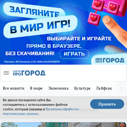
Все новости
В мире
Экономика
Культура
Лайфхак
Здор
Во время посещения сайта Вы
Принять
соглашаетесь с использованием файлов
Новости по тэгу
памятник
cookie, которые указаны в
Политике обработки
персональных данных
.