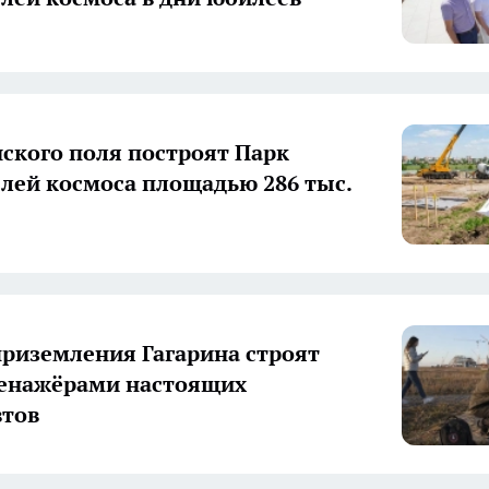
нского поля построят Парк
лей космоса площадью 286 тыс.
приземления Гагарина строят
ренажёрами настоящих
втов