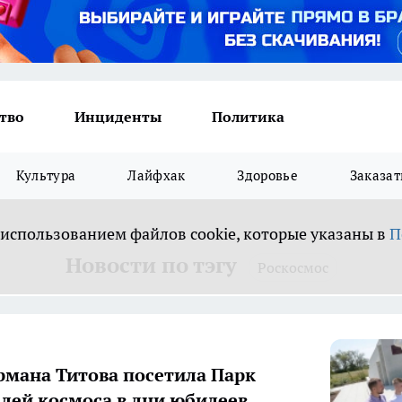
тво
Инциденты
Политика
Культура
Лайфхак
Здоровье
Заказат
 использованием файлов cookie, которые указаны в
П
Новости по тэгу
Роскосмос
рмана Титова посетила Парк
лей космоса в дни юбилеев