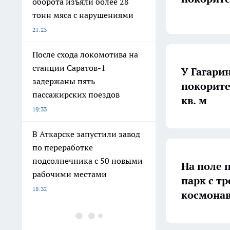
оборота изъяли более 28
тонн мяса с нарушениями
21:23
После схода локомотива на
станции Саратов-1
У Гагари
задержаны пять
покорите
пассажирских поездов
кв. м
19:33
В Аткарске запустили завод
по переработке
подсолнечника с 50 новыми
На поле 
рабочими местами
парк с т
18:32
космона