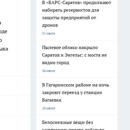
В «БАРС-Саратов» продолжают
набирать резервистов для
защиты предприятий от
а
дронов
оде
21 июля
о
Пылевое облако накрыло
ыка
Саратов и Энгельс: с моста не
видно город
26 июля
В Гагаринском районе на ночь
закроют переезд у станции
Багаевка
18 июля
Белоснежные вещи без
кипячения: просто добавьте