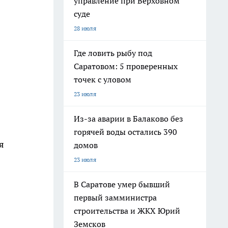
управление при Верховном
суде
28 июля
Где ловить рыбу под
Саратовом: 5 проверенных
точек с уловом
23 июля
Из-за аварии в Балаково без
горячей воды остались 390
я
домов
23 июля
В Саратове умер бывший
первый замминистра
строительства и ЖКХ Юрий
Земсков