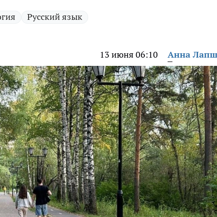
огия
Русский язык
13 июня 06:10
Анна Лап