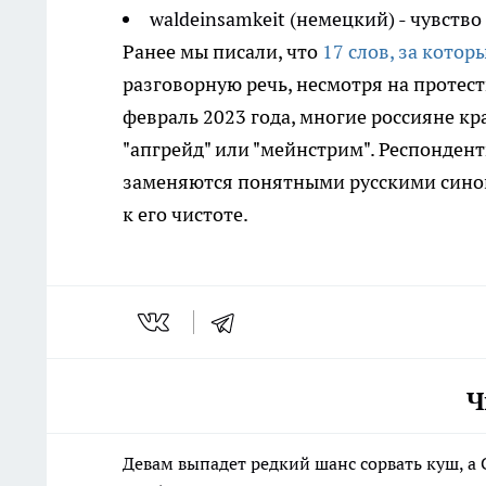
waldeinsamkeit (немецкий) - чувство
Ранее мы писали, что
17 слов, за котор
разговорную речь, несмотря на протес
февраль 2023 года, многие россияне к
"апгрейд" или "мейнстрим". Респонден
заменяются понятными русскими синон
к его чистоте.
Ч
Девам выпадет редкий шанс сорвать куш, а