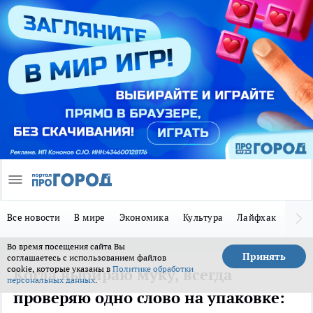
Все новости
В мире
Экономика
Культура
Лайфхак
Здор
Во время посещения сайта Вы
Принять
соглашаетесь с использованием файлов
cookie, которые указаны в
Политике обработки
Когда выбираю муку, всегда
персональных данных
.
проверяю одно слово на упаковке: