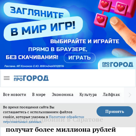
Все новости
В мире
Экономика
Культура
Лайфхак
Здор
Во время посещения сайта Вы
Принять
соглашаетесь с использованием файлов
cookie, которые указаны в
Политике обработки
Родители двойни в Саратове
персональных данных
.
получат более миллиона рублей