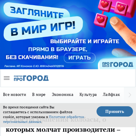
Все новости
В мире
Экономика
Культура
Лайфхак
Здор
Во время посещения сайта Вы
Принять
соглашаетесь с использованием файлов
cookie, которые указаны в
Политике обработки
Секреты хранения колбасы, о
персональных данных
.
которых молчат производители –