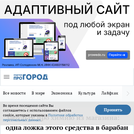
Все новости
В мире
Экономика
Культура
Лайфхак
Здор
Во время посещения сайта Вы
Принять
соглашаетесь с использованием файлов
cookie, которые указаны в
Политике обработки
Забудьте про химию из магазина:
персональных данных
.
одна ложка этого средства в барабан