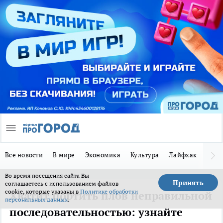
Все новости
В мире
Экономика
Культура
Лайфхак
Здор
Во время посещения сайта Вы
Принять
соглашаетесь с использованием файлов
cookie, которые указаны в
Политике обработки
Хватит портить плов неправильной
персональных данных
.
последовательностью: узнайте