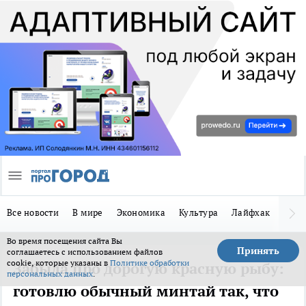
Все новости
В мире
Экономика
Культура
Лайфхак
Здор
Во время посещения сайта Вы
Принять
соглашаетесь с использованием файлов
cookie, которые указаны в
Политике обработки
Забыла про дорогую красную рыбу:
персональных данных
.
готовлю обычный минтай так, что