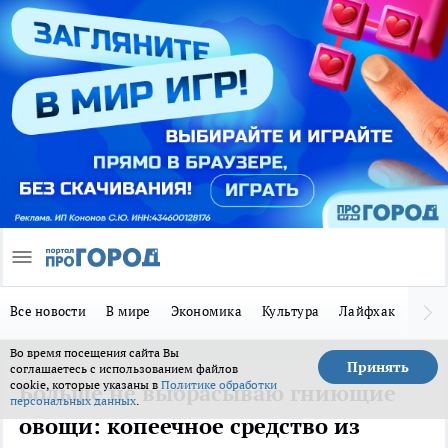
Все новости
В мире
Экономика
Культура
Лайфхак
Здор
Во время посещения сайта Вы
Принять
соглашаетесь с использованием файлов
cookie, которые указаны в
Политике обработки
Больше не выбрасываю гниющие
персональных данных
.
овощи: копеечное средство из