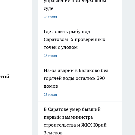
управление при Верховном
суде
28 июля
Где ловить рыбу под
Саратовом: 5 проверенных
точек с уловом
23 июля
Из-за аварии в Балаково без
этой
горячей воды остались 390
домов
23 июля
В Саратове умер бывший
первый замминистра
строительства и ЖКХ Юрий
Земсков