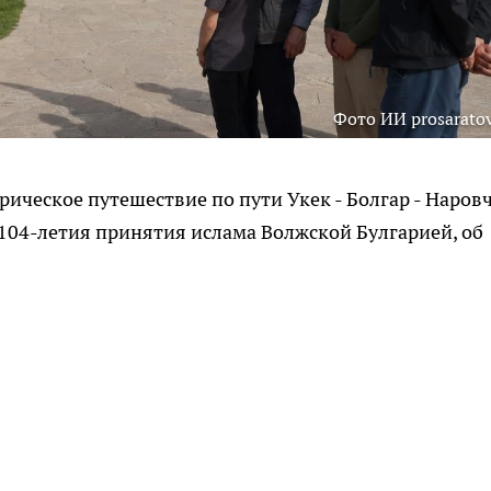
Фото ИИ prosaratov
ическое путешествие по пути Укек - Болгар - Наровч
104-летия принятия ислама Волжской Булгарией, об