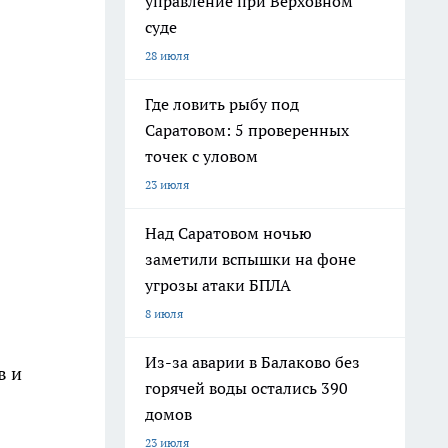
управление при Верховном
суде
28 июля
Где ловить рыбу под
Саратовом: 5 проверенных
точек с уловом
23 июля
Над Саратовом ночью
заметили вспышки на фоне
угрозы атаки БПЛА
8 июля
Из-за аварии в Балаково без
в и
горячей воды остались 390
домов
23 июля