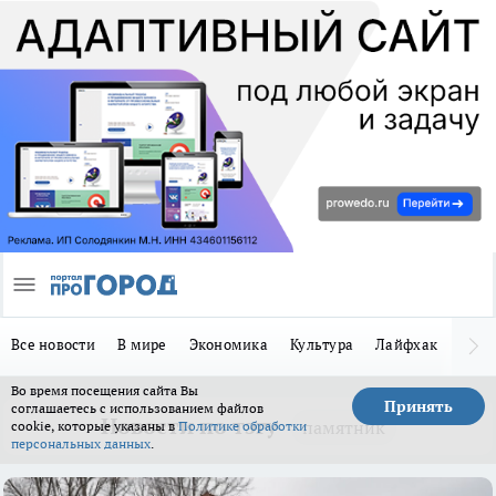
Все новости
В мире
Экономика
Культура
Лайфхак
Здор
Во время посещения сайта Вы
Принять
соглашаетесь с использованием файлов
Новости по тэгу
памятник
cookie, которые указаны в
Политике обработки
персональных данных
.