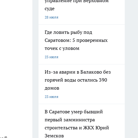
управление при Верховном
суде
28 июля
Где ловить рыбу под
Саратовом: 5 проверенных
точек с уловом
23 июля
Из-за аварии в Балаково без
горячей воды остались 390
домов
23 июля
В Саратове умер бывший
первый замминистра
строительства и ЖКХ Юрий
Земсков