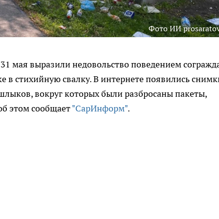
Фото ИИ prosaratov
 31 мая выразили недовольство поведением согражд
ке в стихийную свалку. В интернете появились снимк
шлыков, вокруг которых были разбросаны пакеты,
 об этом сообщает
"СарИнформ"
.