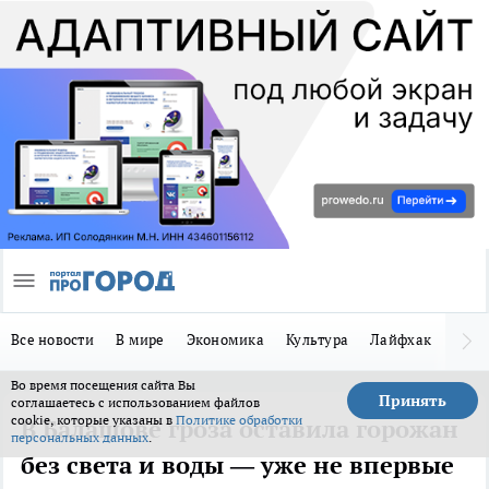
Все новости
В мире
Экономика
Культура
Лайфхак
Здор
Во время посещения сайта Вы
Принять
соглашаетесь с использованием файлов
cookie, которые указаны в
Политике обработки
В Балашове гроза оставила горожан
персональных данных
.
без света и воды — уже не впервые