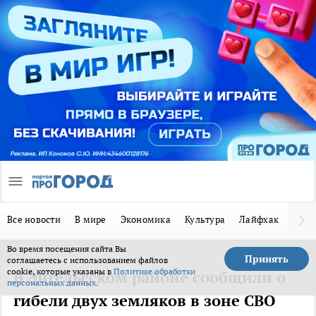
Все новости
В мире
Экономика
Культура
Лайфхак
Здор
Во время посещения сайта Вы
Принять
соглашаетесь с использованием файлов
cookie, которые указаны в
Политике обработки
В Энгельсском районе сообщили о
персональных данных
.
гибели двух земляков в зоне СВО