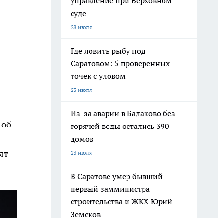
управление при Верховном
суде
28 июля
Где ловить рыбу под
Саратовом: 5 проверенных
точек с уловом
23 июля
Из-за аварии в Балаково без
 об
горячей воды остались 390
домов
ят
23 июля
В Саратове умер бывший
первый замминистра
строительства и ЖКХ Юрий
Земсков