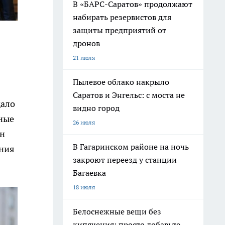
В «БАРС-Саратов» продолжают
набирать резервистов для
защиты предприятий от
дронов
21 июля
Пылевое облако накрыло
Саратов и Энгельс: с моста не
дало
видно город
ьные
26 июля
ан
В Гагаринском районе на ночь
ания
закроют переезд у станции
Багаевка
18 июля
Белоснежные вещи без
кипячения: просто добавьте