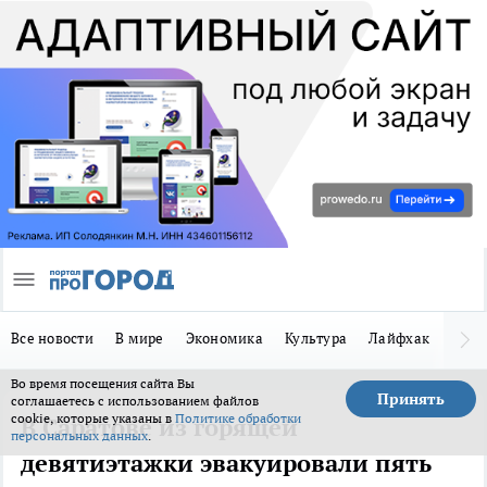
Все новости
В мире
Экономика
Культура
Лайфхак
Здор
Во время посещения сайта Вы
Принять
соглашаетесь с использованием файлов
cookie, которые указаны в
Политике обработки
В Саратове из горящей
персональных данных
.
девятиэтажки эвакуировали пять