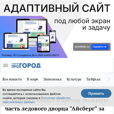
Все новости
В мире
Экономика
Культура
Лайфхак
Здор
Во время посещения сайта Вы
Принять
соглашаетесь с использованием файлов
cookie, которые указаны в
Политике обработки
В Энгельсе сдадут в аренду большую
персональных данных
.
часть ледового дворца "Айсберг" за