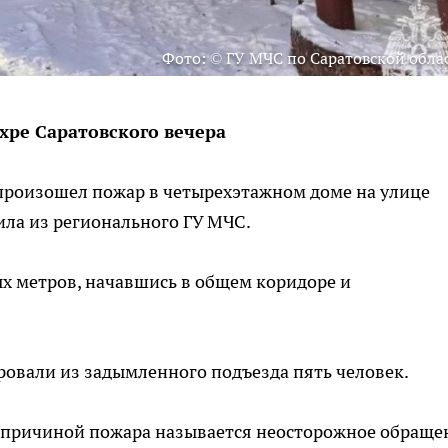
Фото: © ГУ МЧС по Саратовской обла
хре Саратовского вечера
, произошел пожар в четырехэтажном доме на улице
ла из регионального ГУ МЧС.
х метров, начавшись в общем коридоре и
овали из задымленного подъезда пять человек.
 причиной пожара называется неосторожное обраще