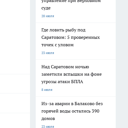
управление при Верховном
суде
28 июля
Где ловить рыбу под
Саратовом: 5 проверенных
точек с уловом
23 июля
Над Саратовом ночью
заметили вспышки на фоне
угрозы атаки БПЛА
8 июля
Из-за аварии в Балаково без
горячей воды остались 390
домов
23 июля