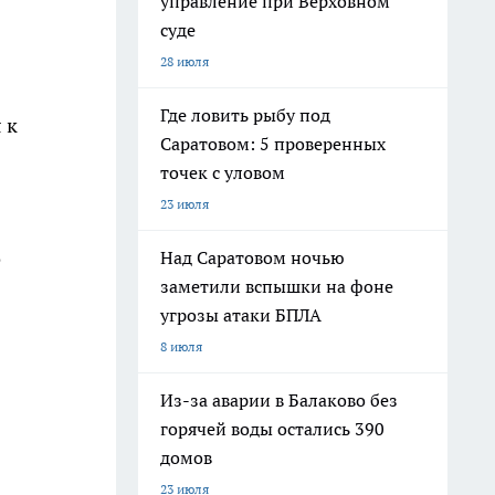
управление при Верховном
суде
28 июля
Где ловить рыбу под
 к
Саратовом: 5 проверенных
точек с уловом
23 июля
о
Над Саратовом ночью
заметили вспышки на фоне
угрозы атаки БПЛА
8 июля
Из-за аварии в Балаково без
горячей воды остались 390
домов
23 июля