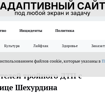
тво
Инциденты
Политика
Культура
Лайфхак
Здоровье
Заказат
 использованием файлов cookie, которые указаны в
П
телей тройного ДТП с
лице Шехурдина