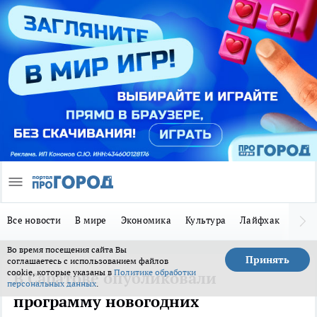
Все новости
В мире
Экономика
Культура
Лайфхак
Здор
Во время посещения сайта Вы
Принять
соглашаетесь с использованием файлов
cookie, которые указаны в
Политике обработки
В Саратове опубликовали
персональных данных
.
программу новогодних