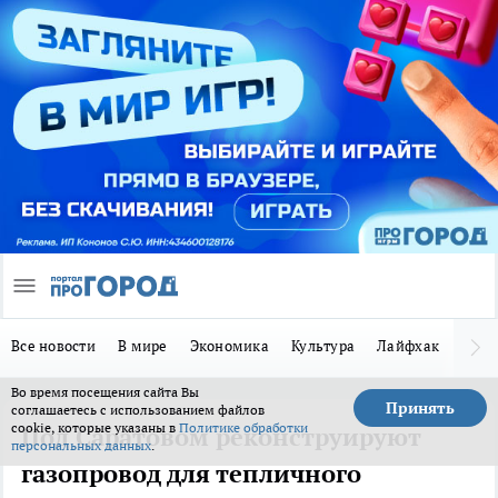
Все новости
В мире
Экономика
Культура
Лайфхак
Здор
Во время посещения сайта Вы
Принять
соглашаетесь с использованием файлов
cookie, которые указаны в
Политике обработки
Под Саратовом реконструируют
персональных данных
.
газопровод для тепличного