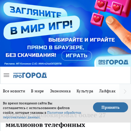
Все новости
В мире
Экономика
Культура
Лайфхак
Здор
Во время посещения сайта Вы
Принять
соглашаетесь с использованием файлов
cookie, которые указаны в
Политике обработки
Билайн заблокировал более 27
персональных данных
.
миллионов телефонных