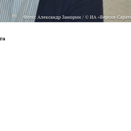
Фото: Александр Занорин / © ИА «Версия-Сарат
та