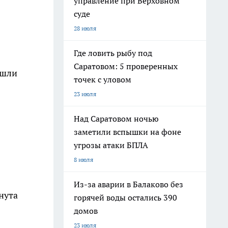
управление при Верховном
суде
28 июля
Где ловить рыбу под
Саратовом: 5 проверенных
ошли
точек с уловом
23 июля
Над Саратовом ночью
заметили вспышки на фоне
угрозы атаки БПЛА
8 июля
Из-за аварии в Балаково без
нута
горячей воды остались 390
домов
23 июля