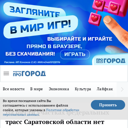
Все новости
В мире
Экономика
Культура
Лайфхак
Здор
Во время посещения сайта Вы
Принять
соглашаетесь с использованием файлов
cookie, которые указаны в
Политике обработки
На шести участках федеральных
персональных данных
.
трасс Саратовской области нет