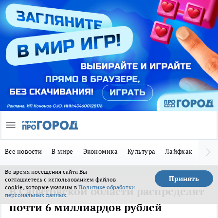
Все новости
В мире
Экономика
Культура
Лайфхак
Здор
Во время посещения сайта Вы
Принять
соглашаетесь с использованием файлов
cookie, которые указаны в
Политике обработки
В Саратовской области распределят
персональных данных
.
почти 6 миллиардов рублей