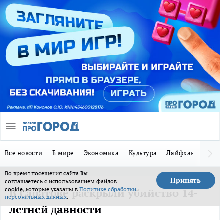
Все новости
В мире
Экономика
Культура
Лайфхак
Здор
Во время посещения сайта Вы
Принять
соглашаетесь с использованием файлов
cookie, которые указаны в
Политике обработки
В Саратове раскрыли убийство 14-
персональных данных
.
летней давности