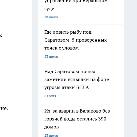
управление при Верховном
суде
28 июля
Где ловить рыбу под
к
Саратовом: 5 проверенных
точек с уловом
23 июля
Над Саратовом ночью
заметили вспышки на фоне
угрозы атаки БПЛА
8 июля
не.
Из-за аварии в Балаково без
горячей воды остались 390
домов
23 июля