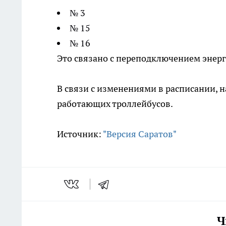
№ 3
№ 15
№ 16
Это связано с переподключением энерг
В связи с изменениями в расписании, 
работающих троллейбусов.
Источник:
"Версия Саратов"
Ч