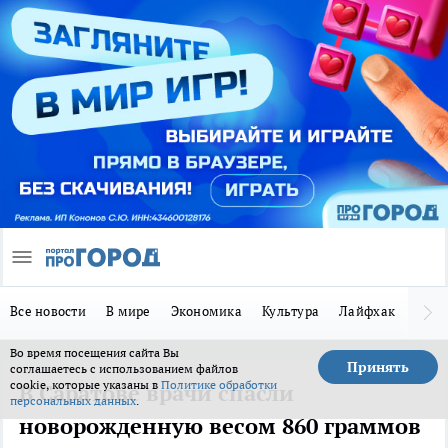
Все новости
В мире
Экономика
Культура
Лайфхак
Здор
Во время посещения сайта Вы
Принять
соглашаетесь с использованием файлов
cookie, которые указаны в
Политике обработки
В Саратове врачи спасли
персональных данных
.
новорожденную весом 860 граммов