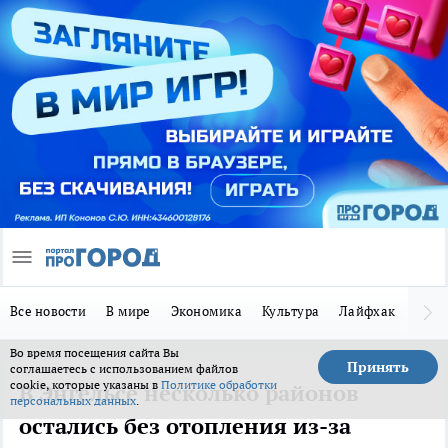
Все новости
В мире
Экономика
Культура
Лайфхак
Здор
Во время посещения сайта Вы
Принять
соглашаетесь с использованием файлов
cookie, которые указаны в
Политике обработки
В Энгельсе несколько районов
персональных данных
.
остались без отопления из-за