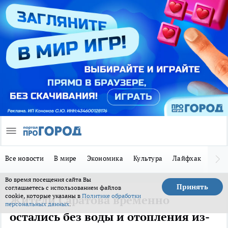
Все новости
В мире
Экономика
Культура
Лайфхак
Здор
Во время посещения сайта Вы
Принять
соглашаетесь с использованием файлов
cookie, которые указаны в
Политике обработки
Жители Саратова временно
персональных данных
.
остались без воды и отопления из-