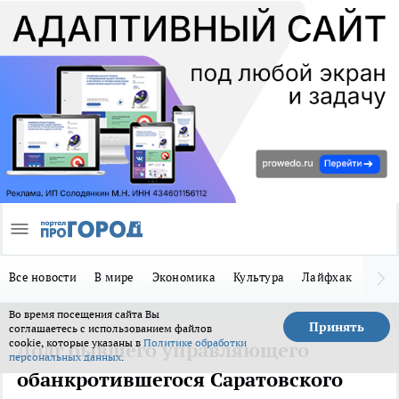
Все новости
В мире
Экономика
Культура
Лайфхак
Здор
Во время посещения сайта Вы
Принять
соглашаетесь с использованием файлов
cookie, которые указаны в
Политике обработки
Долг бывшего управляющего
персональных данных
.
обанкротившегося Саратовского