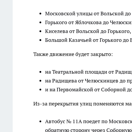
Московской улицы от Вольской до
Горького от Яблочкова до Челюски
Киселева от Вольской до Горького,
Большой Казачьей от Горького до 
Также движение будет закрыто:
на Театральной площади от Радище
на Радищева от Челюскинцев до п
и на Первомайской от Соборной д
Из-за перекрытия улиц поменяются ма
Автобус № 11А поедет по Московск
обратную сторону через Соборную)