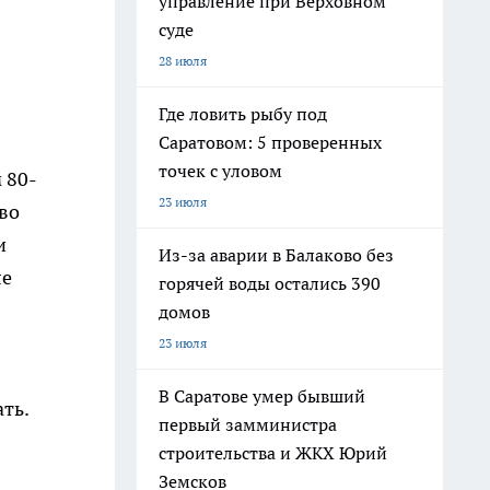
управление при Верховном
суде
28 июля
Где ловить рыбу под
Саратовом: 5 проверенных
точек с уловом
 80-
23 июля
во
и
Из-за аварии в Балаково без
ле
горячей воды остались 390
домов
23 июля
В Саратове умер бывший
ать.
первый замминистра
строительства и ЖКХ Юрий
Земсков