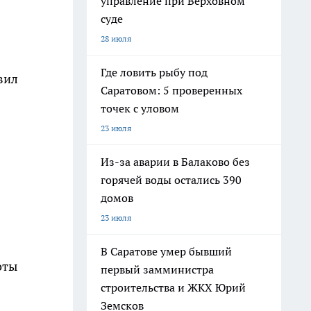
управление при Верховном
суде
28 июля
Где ловить рыбу под
вил
Саратовом: 5 проверенных
точек с уловом
23 июля
Из-за аварии в Балаково без
горячей воды остались 390
домов
23 июля
В Саратове умер бывший
оты
первый замминистра
строительства и ЖКХ Юрий
Земсков