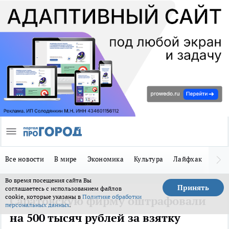
Все новости
В мире
Экономика
Культура
Лайфхак
Здор
Во время посещения сайта Вы
Принять
соглашаетесь с использованием файлов
cookie, которые указаны в
Политике обработки
Саратовскую фирму оштрафовали
персональных данных
.
на 500 тысяч рублей за взятку