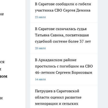
В Саратове сообщили о гибели
участника СВО Сергея Демина
ие
23 июля
В Саратове скончалась судья
Татьяна Савина, посвятившая
судебной системе более 37 лет
28 июля
В Аркадакском районе
тся
простились с погибшим на СВО
и
46-летним Сергеем Борисовым
ном
14 июля
Патрушев в Саратовской
области оценил развитие
 и
мелиорации и сельских