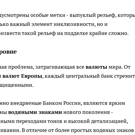
дусмотрены особые метки - выпуклый рельеф, котор
лько важный элемент инклюзивности, но и
оизвести такой рельеф на подделке крайне сложно.
уровне
ьная проблема, затрагивающая все
валюты
мира. От
и
валют Европы
, каждый центральный банк стремит
защищенными.
нно внедряемые Банком России, являются ярким
ены
водяными знаками
нового поколения -
ными переходами тонов и высокой детализацией,
ивании. В отличие от более простых водяных знаков