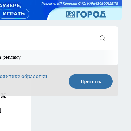
ь рекламу
олитике обработки
Принять
ых
я