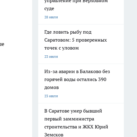
управление при Верховном
суде
28 июля
Где ловить рыбу под
Саратовом: 5 проверенных
ые
точек с уловом
23 июля
Из-за аварии в Балаково без
горячей воды остались 390
домов
23 июля
В Саратове умер бывший
первый замминистра
строительства и ЖКХ Юрий
Земсков