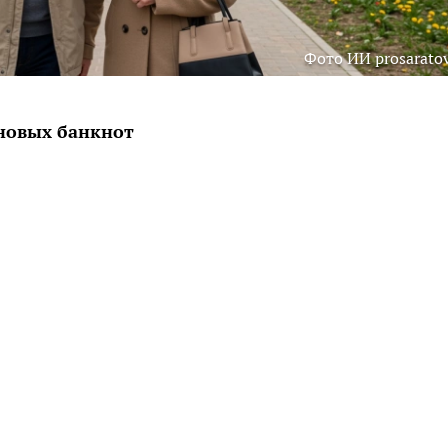
Фото ИИ prosaratov
новых банкнот