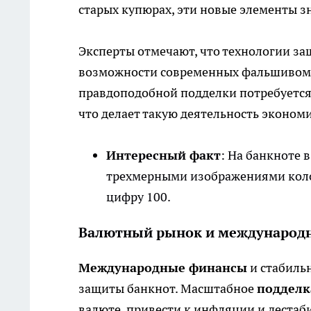
старых купюрах, эти новые элементы з
Эксперты отмечают, что технологии з
возможности современных фальшивомон
правдоподобной подделки потребуется
что делает такую деятельность эконом
Интересный факт
: На банкноте 
трехмерными изображениями коло
цифру 100.
Валютный рынок и международн
Международные финансы
и стабиль
защиты банкнот. Масштабное
подделк
валюте, привести к инфляции и дестаб