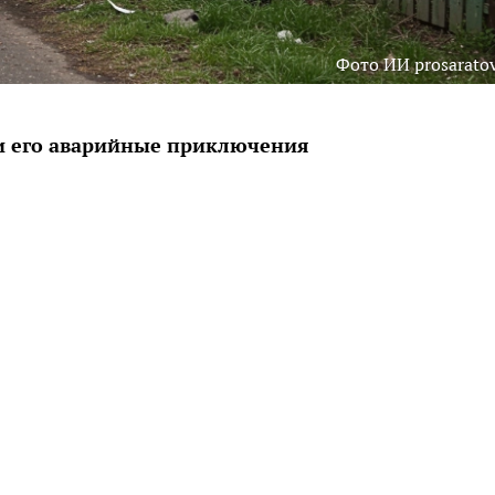
Фото ИИ prosaratov
 его аварийные приключения