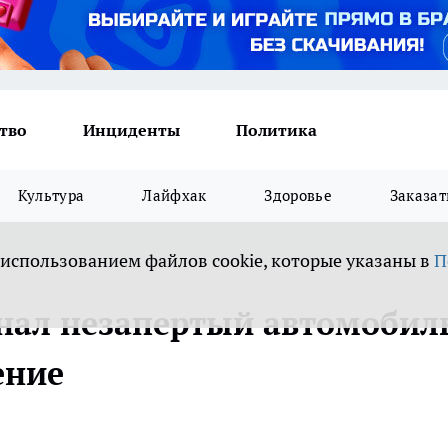
тво
Инциденты
Политика
Культура
Лайфхак
Здоровье
Заказат
 использованием файлов cookie, которые указаны в
П
нал незапертый автомобил
ение