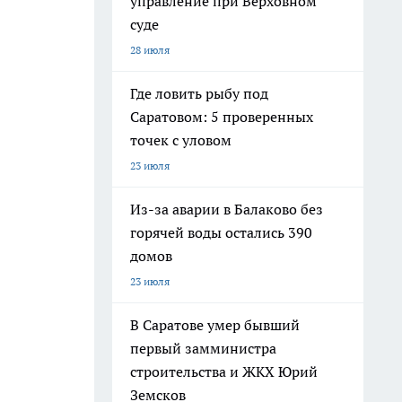
управление при Верховном
суде
28 июля
Где ловить рыбу под
Саратовом: 5 проверенных
точек с уловом
23 июля
Из-за аварии в Балаково без
горячей воды остались 390
домов
23 июля
В Саратове умер бывший
первый замминистра
строительства и ЖКХ Юрий
Земсков