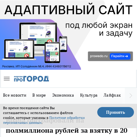
Все новости
В мире
Экономика
Культура
Лайфхак
Здор
Во время посещения сайта Вы
Принять
соглашаетесь с использованием файлов
cookie, которые указаны в
Политике обработки
Врача оштрафовали на
персональных данных
.
полмиллиона рублей за взятку в 20