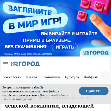
Все новости
В мире
Экономика
Культура
Лайфхак
Здор
Во время посещения сайта Вы
Принять
соглашаетесь с использованием файлов
cookie, которые указаны в
Политике обработки
Суд отказал ФНС в банкротстве
персональных данных
.
чешской компании, владеющей