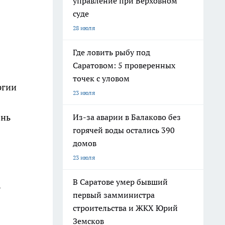
управление при Верховном
суде
28 июля
Где ловить рыбу под
Саратовом: 5 проверенных
точек с уловом
ргии
23 июля
знь
Из-за аварии в Балаково без
горячей воды остались 390
домов
23 июля
В Саратове умер бывший
т
первый замминистра
строительства и ЖКХ Юрий
Земсков