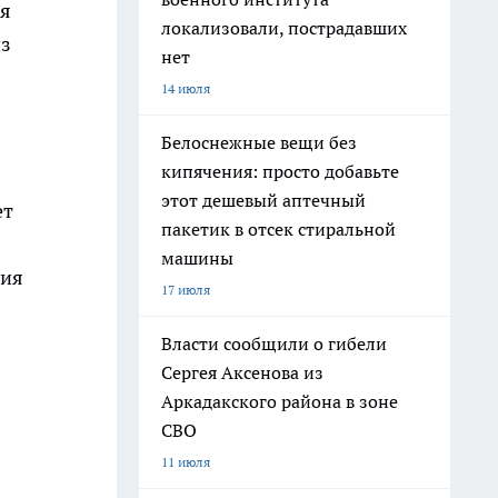
ля
локализовали, пострадавших
из
нет
14 июля
Белоснежные вещи без
кипячения: просто добавьте
этот дешевый аптечный
ет
пакетик в отсек стиральной
машины
ния
17 июля
Власти сообщили о гибели
Сергея Аксенова из
Аркадакского района в зоне
СВО
11 июля