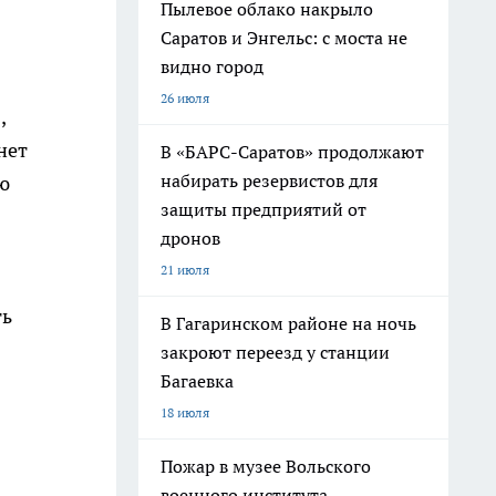
Пылевое облако накрыло
Саратов и Энгельс: с моста не
видно город
26 июля
я
,
нет
В «БАРС-Саратов» продолжают
набирать резервистов для
ю
защиты предприятий от
дронов
21 июля
ть
В Гагаринском районе на ночь
закроют переезд у станции
Багаевка
18 июля
Пожар в музее Вольского
военного института