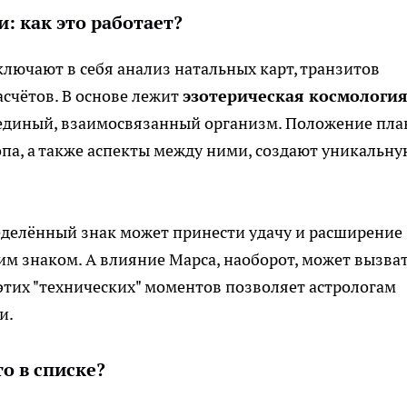
: как это работает?
лючают в себя анализ натальных карт, транзитов
асчётов. В основе лежит
эзотерическая космологи
 единый, взаимосвязанный организм. Положение пла
опа, а также аспекты между ними, создают уникальну
еделённый знак может принести удачу и расширение
им знаком. А влияние Марса, наоборот, может вызва
тих "технических" моментов позволяет астрологам
и.
то в списке?