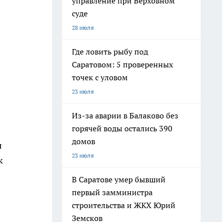
управление при Верховном
суде
28 июля
Где ловить рыбу под
Саратовом: 5 проверенных
точек с уловом
23 июля
Из-за аварии в Балаково без
горячей воды остались 390
домов
я
23 июля
к
В Саратове умер бывший
первый замминистра
строительства и ЖКХ Юрий
Земсков