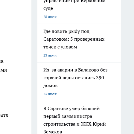
управление при Верховном
суде
28 июля
Где ловить рыбу под
Саратовом: 5 проверенных
точек с уловом
23 июля
на
емя
Из-за аварии в Балаково без
горячей воды остались 390
домов
23 июля
В Саратове умер бывший
тате
первый замминистра
строительства и ЖКХ Юрий
Земсков