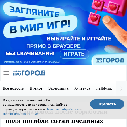
Все новости
В мире
Экономика
Культура
Лайфхак
Здор
Во время посещения сайта Вы
Принять
соглашаетесь с использованием файлов
cookie, которые указаны в
Политике обработки
Под Саратовом после обработки
персональных данных
.
поля погибли сотни пчелиных