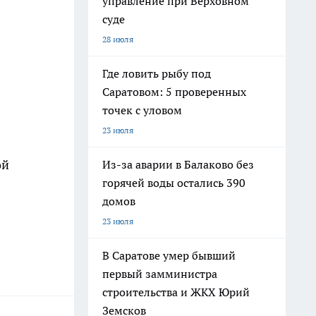
управление при Верховном
суде
28 июля
Где ловить рыбу под
Саратовом: 5 проверенных
точек с уловом
23 июля
ой
Из-за аварии в Балаково без
горячей воды остались 390
домов
23 июля
В Саратове умер бывший
первый замминистра
строительства и ЖКХ Юрий
Земсков