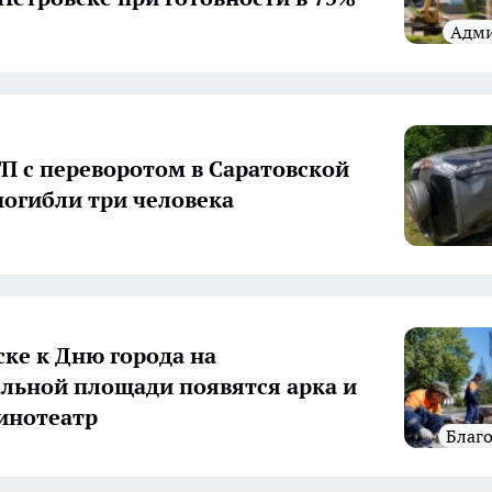
адм
ТП с переворотом в Саратовской
погибли три человека
ске к Дню города на
льной площади появятся арка и
инотеатр
Благ