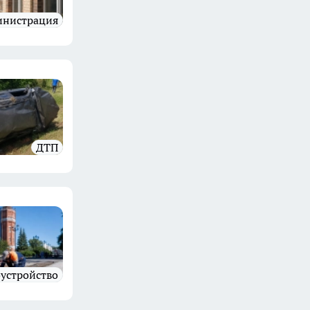
инистрация
ДТП
оустройство