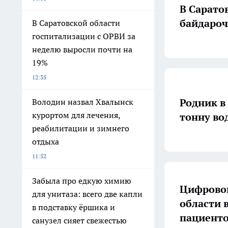
В Сарато
байдароч
В Саратовской области
госпитализации с ОРВИ за
неделю выросли почти на
19%
12:35
Родник в
Володин назвал Хвалынск
курортом для лечения,
тонну во
реабилитации и зимнего
отдыха
11:52
Забыла про едкую химию
Цифровой
для унитаза: всего две капли
области 
в подставку ёршика и
пациент
санузел сияет свежестью