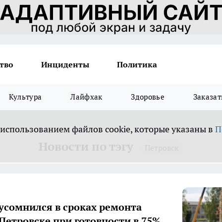
тво
Инциденты
Политика
Культура
Лайфхак
Здоровье
Заказат
 использованием файлов cookie, которые указаны в
П
Новости по тэгу
Петровск
усомнился в сроках ремонта
Петровске при готовности в 75%