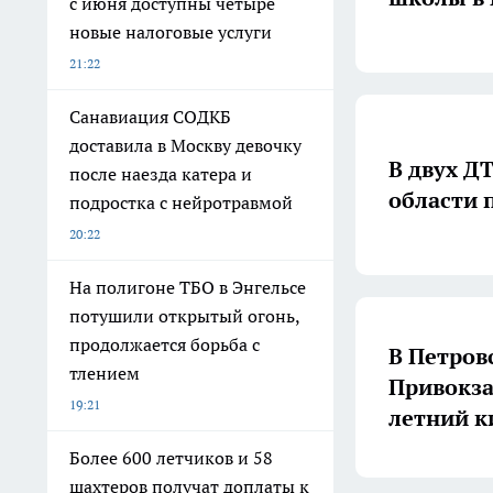
с июня доступны четыре
новые налоговые услуги
21:22
Санавиация СОДКБ
доставила в Москву девочку
В двух Д
после наезда катера и
области 
подростка с нейротравмой
20:22
На полигоне ТБО в Энгельсе
потушили открытый огонь,
продолжается борьба с
В Петров
тлением
Привокза
19:21
летний к
Более 600 летчиков и 58
шахтеров получат доплаты к